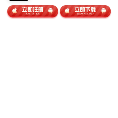
【前瞻】欧冠收官18场大战看花眼？重点只在这3场
半
体坛周报全媒体原创 经历4个多月、126场鏖战，见证406粒
进球后，欧冠全新的“联赛阶段”将在北京 …
分享
2026-03-04
349
0
意甲