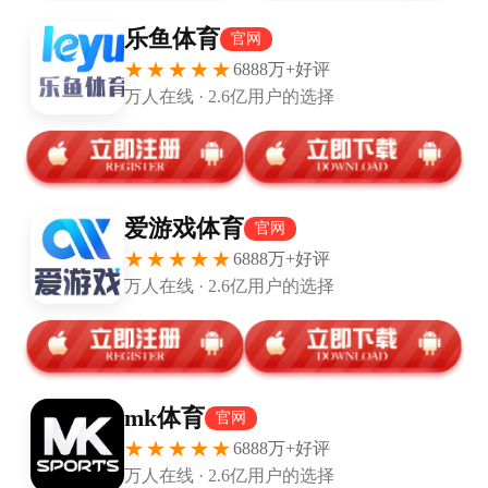
开云官方平台-广厦山西引争议！季后赛排名逻辑，
常规赛第三为何握主场优势？
文|文语编辑|文语 …
分享
2026-06-06
1.5W+
0
nba
kering-杜锋：球队现在很困难，徐杰和胡明轩身体