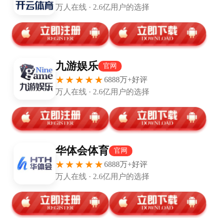
【意甲】伊瓜因助攻迪巴拉替补进球 尤文1比0AC米
兰
体坛周报全媒体记者 李辉 北京时间11月11日，意甲第12轮
上演重头戏，尤文图斯主场对阵AC米兰，上 …
分享
2026-06-07
1.5W+
0
nba