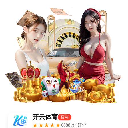
开云APP下载 - 开云(中国)官
方网站 - Kering
首页
»
nba
»
开云移动客户端-蒂格：如果森林狼保持健康 我看好他们能击败雷霆从西部突围！
nba
开云移动客户端-蒂格：如果森林狼保持
健康 我看好他们能击败雷霆从西部突
围！
分享
2026-05-10
200
0