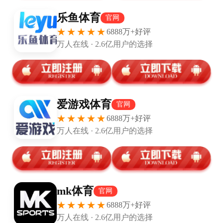
要他们能保持健康。”
上一篇
开云手机入口-【交易评级】理查德森、小库里互换：76人
独行侠双赢！
下一篇
kering-【观点】写在皮尔洛首秀前 为什么我认为他能成
功？